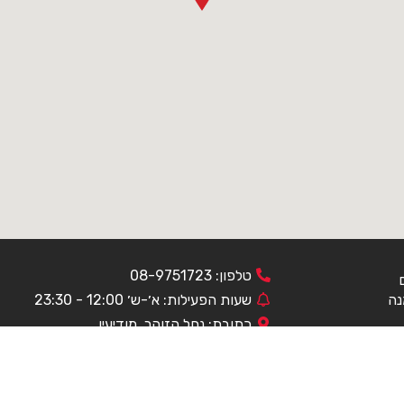
טלפון:
08-9751723
נה
שעות הפעילות:
א׳-ש׳ 12:00 - 23:30
כתובת:
נחל הזוהר, מודיעין
כל הזכויות שמורות לאקא ©2018 |
פותח ועוצב ע״י הדר דיגיטל